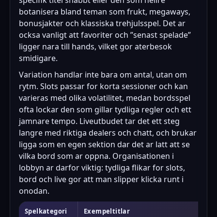
botanisera bland teman som frukt, megaways,
bonusjakter och klassiska trehjulsspel. Det ar
ocksa vanligt att favoriter och ”senast spelade”
ligger nara till hands, vilket gor aterbesok
smidigare.
Variation handlar inte bara om antal, utan om
rytm. Slots passar for korta sessioner och kan
varieras med olika volatilitet, medan bordsspel
ofta lockar den som gillar tydliga regler och ett
jamnare tempo. Liveutbudet tar det ett steg
langre med riktiga dealers och chatt, och brukar
ligga som en egen sektion dar det ar latt att se
vilka bord som ar oppna. Organisationen i
lobbyn ar darfor viktig: tydliga flikar for slots,
bord och live gor att man slipper klicka runt i
onodan.
Spelkategori
Exempeltitlar