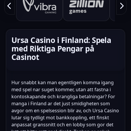
Ursa Casino i Finland: Spela
med Riktiga Pengar på
Casinot
Hur snabbt kan man egentligen komma igang
med spel nar suget kommer, utan att fastna i
kontoskapande och krangliga betalningar? For
manga i Finland ar det just smidigheten som
avgor om en spelsession blir av, och Ursa Casino
lutar sig tydligt mot bankkoppling, ett finskt
anpassat granssnitt och en lobby som gor det