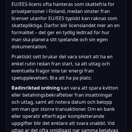
EU/EES-licens ofta hanteras som skattefria for
privatpersoner i Finland, medan vinster fran
licenser utanfor EU/EES typiskt kan raknas som
skattepliktiga. Darfor blir licenslandet mer an en
formalitet – det ger en tydlig ledtrad for hur
man ska planera sitt spelande och sin egen
dokumentation.
Praktiskt sett brukar det vara smart att ha en
enkel rutin redan fran start, sa att uttag och
eventuella fragor inte tar energi fran
spelupplevelsen. Bra att ha pa plats:
Radinriktad ordning
kan vara att spara kvitton
eller betalningsbekraftelser fran insattningar
och uttag, samt att notera datum och belopp
om man gor storre transaktioner. Om en bank
eller operatir efterfragar kompletterande
uppgifter blir det enklare att svara snabbt. Vid
uttag ar det ofta smidigast nar samma betalvag