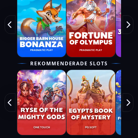
REKOMMENDERADE SLOTS