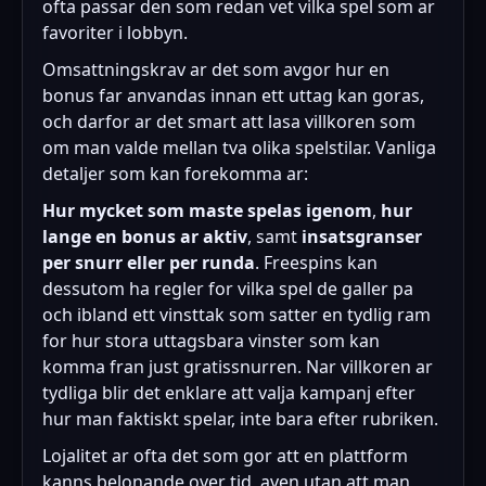
ofta passar den som redan vet vilka spel som ar
favoriter i lobbyn.
Omsattningskrav ar det som avgor hur en
bonus far anvandas innan ett uttag kan goras,
och darfor ar det smart att lasa villkoren som
om man valde mellan tva olika spelstilar. Vanliga
detaljer som kan forekomma ar:
Hur mycket som maste spelas igenom
,
hur
lange en bonus ar aktiv
, samt
insatsgranser
per snurr eller per runda
. Freespins kan
dessutom ha regler for vilka spel de galler pa
och ibland ett vinsttak som satter en tydlig ram
for hur stora uttagsbara vinster som kan
komma fran just gratissnurren. Nar villkoren ar
tydliga blir det enklare att valja kampanj efter
hur man faktiskt spelar, inte bara efter rubriken.
Lojalitet ar ofta det som gor att en plattform
kanns belonande over tid, aven utan att man