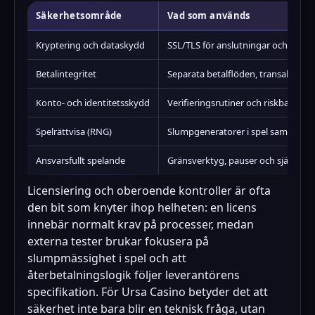
Säkerhetsområde
Vad som används
Kryptering och dataskydd
SSL/TLS för anslutningar och skydd
Betalintegritet
Separata betalflöden, transaktionsl
Konto- och identitetsskydd
Verifieringsrutiner och riskbaserad
Spelrättvisa (RNG)
Slumpgeneratorer i spel samt testa
Ansvarsfullt spelande
Gränsverktyg, pauser och självavs
Licensiering och oberoende kontroller är ofta
den bit som knyter ihop helheten: en licens
innebär normalt krav på processer, medan
externa tester brukar fokusera på
slumpmässighet i spel och att
återbetalningslogik följer leverantörens
specifikation. För Ursa Casino betyder det att
säkerhet inte bara blir en teknisk fråga, utan