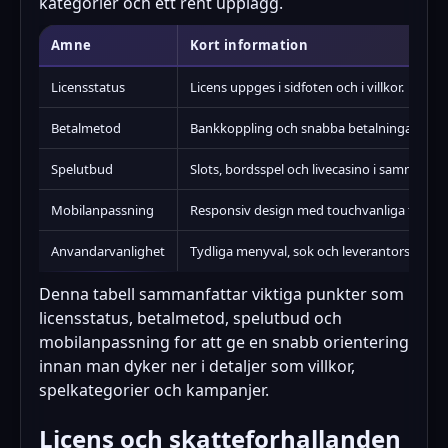
kategorier och ett rent upplagg.
Amne
Kort information
Licensstatus
Licens uppges i sidfoten och i villkor.
Betalmetod
Bankkoppling och snabba betalningar via b
Spelutbud
Slots, bordsspel och livecasino i samma lob
Mobilanpassning
Responsiv design med touchvanliga filter.
Anvandarvanlighet
Tydliga menyval, sok och leverantorsfilter.
Denna tabell sammanfattar viktiga punkter som
licensstatus, betalmetod, spelutbud och
mobilanpassning for att ge en snabb orientering
innan man dyker ner i detaljer som villkor,
spelkategorier och kampanjer.
Licens och skatteforhallanden