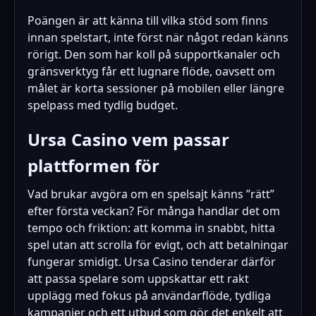
Poängen är att känna till vilka stöd som finns
innan spelstart, inte först när något redan känns
rörigt. Den som har koll på supportkanaler och
gränsverktyg får ett lugnare flöde, oavsett om
målet är korta sessioner på mobilen eller längre
spelpass med tydlig budget.
Ursa Casino vem passar
plattformen för
Vad brukar avgöra om en spelsajt känns ”rätt”
efter första veckan? För många handlar det om
tempo och friktion: att komma in snabbt, hitta
spel utan att scrolla för evigt, och att betalningar
fungerar smidigt. Ursa Casino tenderar därför
att passa spelare som uppskattar ett rakt
upplägg med fokus på användarflöde, tydliga
kampanjer och ett utbud som gör det enkelt att