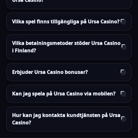
Vilka spel finns tillgängliga på Ursa Casino?
Vilka betalningsmetoder stöder Ursa Casino
i Finland?
Erbjuder Ursa Casino bonusar?
Kan jag spela på Ursa Casino via mobilen?
Hur kan jag kontakta kundtjänsten på Ursa
Casino?