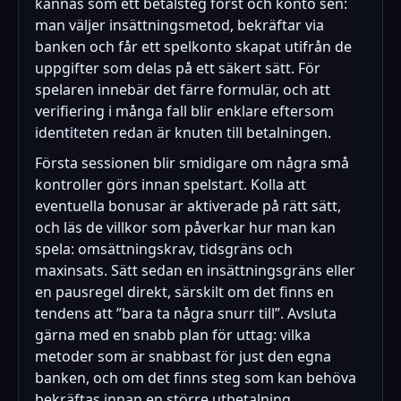
kännas som ett betalsteg först och konto sen:
man väljer insättningsmetod, bekräftar via
banken och får ett spelkonto skapat utifrån de
uppgifter som delas på ett säkert sätt. För
spelaren innebär det färre formulär, och att
verifiering i många fall blir enklare eftersom
identiteten redan är knuten till betalningen.
Första sessionen blir smidigare om några små
kontroller görs innan spelstart. Kolla att
eventuella bonusar är aktiverade på rätt sätt,
och läs de villkor som påverkar hur man kan
spela: omsättningskrav, tidsgräns och
maxinsats. Sätt sedan en insättningsgräns eller
en pausregel direkt, särskilt om det finns en
tendens att ”bara ta några snurr till”. Avsluta
gärna med en snabb plan för uttag: vilka
metoder som är snabbast för just den egna
banken, och om det finns steg som kan behöva
bekräftas innan en större utbetalning.