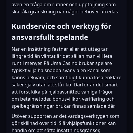
även en fråga om rutiner och uppföljning som
ska tåla granskning när något behöver utredas.
Kundservice och verktyg för
ansvarsfullt spelande
När en insättning fastnar eller ett uttag tar
längre tid än väntat är det sällan man vill leta
runt i menyer. På Ursa Casino brukar spelare
typiskt vilja ha snabba svar via en kanal som
känns bekväm, och samtidigt kunna lösa enklare
saker själv utan att stå i kö. Därför är det smart
att först kika på hjälpavsnittet: vanliga frågor
om betalmetoder, bonusvillkor, verifiering och
spelbegränsningar brukar finnas samlade där.
Utöver supporten är det vardagsverktygen som
gör skillnad över tid. Självhjälpsfunktioner kan
handla om att sätta insättningsgränser,