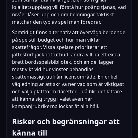
lojalitetsupplägg vill förstå hur poäng tjänas, vad
nivåer låser upp och om belöningar faktiskt
matchar den typ av spel man föredrar.
Samtidigt finns alternativ att överväga beroende
på spelstil, budget och hur man viktar
skattefrågor. Vissa spelare prioriterar ett
jättestort jackpottutbud, andra vill ha ett extra
brett bordsspelsbibliotek, och en del lägger
mest vikt vid hur vinster behandlas
skattemässigt utifrån licensområde. En enkel
vägledning är att skriva ner vad som är viktigast
och välja plattform därefter – då blir det lättare
att känna sig trygg i valet även när
kampanjrubrikerna lockar åt alla håll.
Risker och begränsningar att
känna till