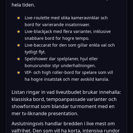
hela tiden.
Live-roulette med olika kameravinklar och
bord for varierande insatsnivaer.
Live-blackjack med flera varianter, inklusive
snabbare bord for hogre tempo.
Live-baccarat for den som gillar enkla val och
tydligt flyt.
Spelshower dar spelplaner, hjul eller
bonusrundor styr underhallningen.
VIP- och high roller-bord for spelare som vill
ha hogre insatstak och mer avskild kansla.
Listan ringar in vad liveutbudet brukar innehalla:
klassiska bord, tempoanpassade varianter och
showformat som blandar turmoment med en
mer tv-liknande presentation.
Avslutningsvis handlar bredden i live mest om
valfrihet. Den som vill ha korta, intensiva rundor