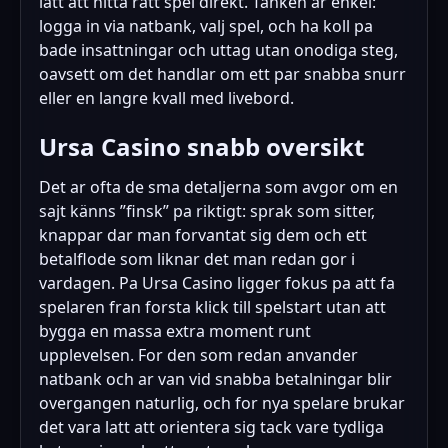
latt att hitta ratt spel direkt. Tanken ar enkel:
logga in via natbank, valj spel, och ha koll pa
bade insattningar och uttag utan onodiga steg,
oavsett om det handlar om ett par snabba snurr
eller en langre kvall med livebord.
Ursa Casino snabb oversikt
Det ar ofta de sma detaljerna som avgor om en
sajt känns ”finsk” pa riktigt: sprak som sitter,
knappar dar man forvantat sig dem och ett
betalflode som liknar det man redan gor i
vardagen. Pa Ursa Casino ligger fokus pa att fa
spelaren fran forsta klick till spelstart utan att
bygga en massa extra moment runt
upplevelsen. For den som redan anvander
natbank och ar van vid snabba betalningar blir
overgangen naturlig, och for nya spelare brukar
det vara latt att orientera sig tack vare tydliga