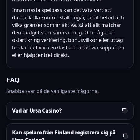
Innan nästa spelpass kan det vara värt att
dubbelkolla kontoinställningar, betalmetod och
vilka gränser som är aktiva, så att allt matchar
den budget som känns rimlig. Om något är
oklart kring verifiering, bonusvillkor eller uttag
brukar det vara enklast att ta det via supporten
eller hjälpcentret direkt.
FAQ
Snabba svar på de vanligaste frågorna.
Vad är Ursa Casino?
Kan spelare från Finland registrera sig på
Ursa Casino?