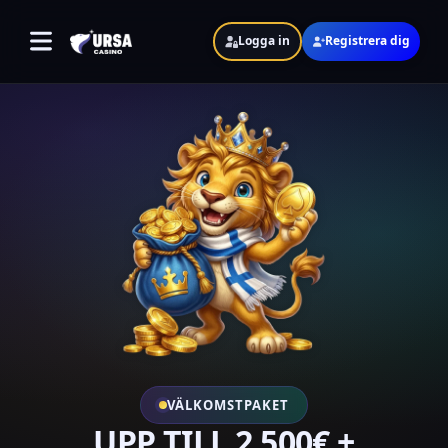
Logga in
Registrera dig
Meny
Spel
Logga in
Betalningsmetoder
App
Uttag
Bonusar
VÄLKOMSTPAKET
UPP TILL 2,500€ +