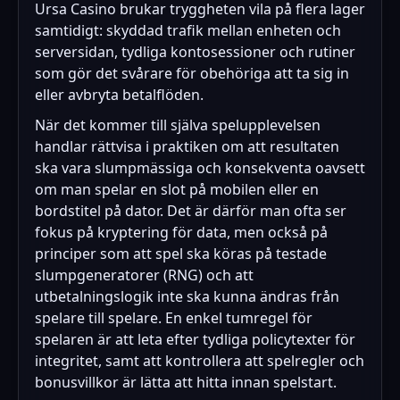
Ursa Casino brukar tryggheten vila på flera lager
samtidigt: skyddad trafik mellan enheten och
serversidan, tydliga kontosessioner och rutiner
som gör det svårare för obehöriga att ta sig in
eller avbryta betalflöden.
När det kommer till själva spelupplevelsen
handlar rättvisa i praktiken om att resultaten
ska vara slumpmässiga och konsekventa oavsett
om man spelar en slot på mobilen eller en
bordstitel på dator. Det är därför man ofta ser
fokus på kryptering för data, men också på
principer som att spel ska köras på testade
slumpgeneratorer (RNG) och att
utbetalningslogik inte ska kunna ändras från
spelare till spelare. En enkel tumregel för
spelaren är att leta efter tydliga policytexter för
integritet, samt att kontrollera att spelregler och
bonusvillkor är lätta att hitta innan spelstart.