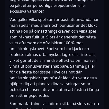
på jakt efter personliga erbjudanden eller
exklusiva varianter.
Vad gäller vilka spel som är bäst att använda när
man spelar med snurr och bonusar är det klokt
att ha koll på omsättningskraven och vilka spel
som räknas fullt ut. Slots är generellt det bästa
valet eftersom de ofta bidrar 100 % mot
omsättningskravet. Spel som blackjack och
roulette räknas ofta mycket lägre eller inte alls,
vilket gör att de är mindre effektiva om man vill
vinna ut bonusvinster snabbare. Samma gäller
för de flesta bordsspel i live casinot där
omsättningsbidraget ofta är lågt. Att veta detta
hjälper dig att planera dina satsningar smart
och öka chansen att vinna utan att fastna i långa
omsättningsperioder.
Sammanfattningsvis bör du sikta på slots när du