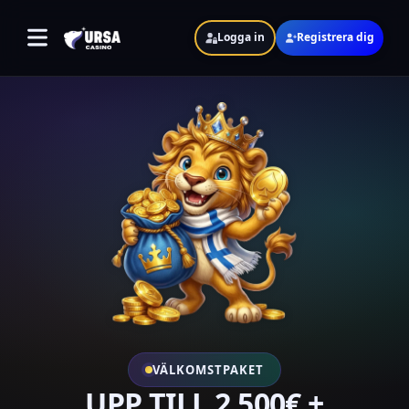
Logga in
Registrera dig
Meny
Spel
Logga in
Betalningsmetoder
App
Uttag
Bonusar
VÄLKOMSTPAKET
UPP TILL 2,500€ +