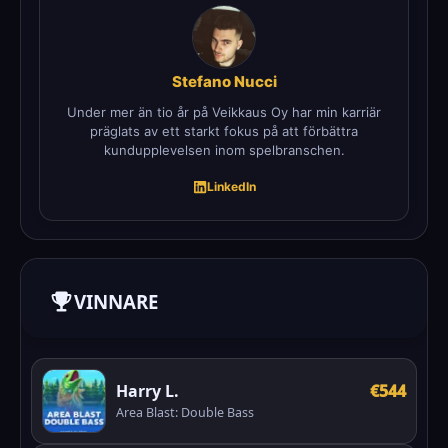
Stefano Nucci
Under mer än tio år på Veikkaus Oy har min karriär
präglats av ett starkt fokus på att förbättra
kundupplevelsen inom spelbranschen.
LinkedIn
VINNARE
Harry L.
€544
Area Blast: Double Bass