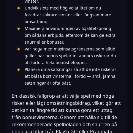
vinster.
Undvik slots med hög volatilitet om du
föredrar säkrare vinster eller långsammare
omsättning.
Maximera användningen av lojalitetspoäng
om sådana erbjuds, eftersom de kan ge extra
snurr eller bonusar.
Var noga med maxinsatsgränserna som alltid
gäller när bonus spelar in, annars riskerar du
att förlora hela bonusbeloppet.
Planera dina satsningar så att de inte riskerar
att blåsa bort vinsterna i förtid — små, jämna
satsningar är ofta bäst.
En klassisk fallgrop är att välja spel med höga
risker eller lågt omsättningsbidrag, vilket gör att
det kan ta längre tid att kunna göra ett uttag
från bonusvinsterna. Genom att hålla sig till de
rekommenderade spelbolagen och snurren på
populära titlar från Play’n GO eller Pragmatic