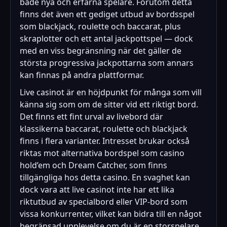
både nya och erfarna spelare. Förutom detta
finns det även ett gediget utbud av bordsspel
som blackjack, roulette och baccarat, plus
skraplotter och ett antal jackpottspel — dock
med en viss begränsning när det gäller de
största progressiva jackpottarna som annars
kan finnas på andra plattformar.
Live casinot är en höjdpunkt för många som vill
känna sig som om de sitter vid ett riktigt bord.
Det finns ett fint urval av livebord där
klassikerna baccarat, roulette och blackjack
finns i flera varianter. Intresset brukar också
riktas mot alternativa bordspel som casino
hold’em och Dream Catcher, som finns
tillgängliga hos detta casino. En svaghet kan
dock vara att live casinot inte har ett lika
riktutbud av specialbord eller VIP-bord som
vissa konkurrenter, vilket kan bidra till en något
begränsad upplevelse om du är en storspelare