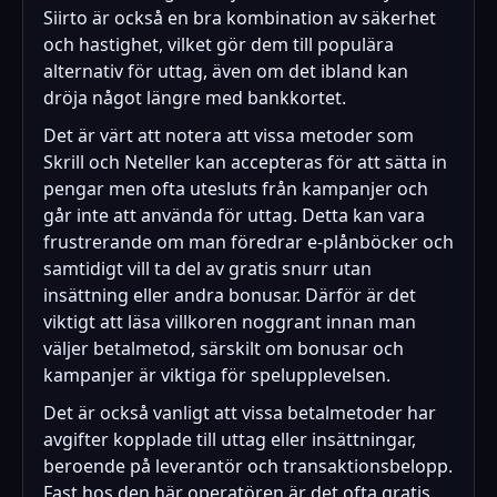
Siirto är också en bra kombination av säkerhet
och hastighet, vilket gör dem till populära
alternativ för uttag, även om det ibland kan
dröja något längre med bankkortet.
Det är värt att notera att vissa metoder som
Skrill och Neteller kan accepteras för att sätta in
pengar men ofta utesluts från kampanjer och
går inte att använda för uttag. Detta kan vara
frustrerande om man föredrar e-plånböcker och
samtidigt vill ta del av gratis snurr utan
insättning eller andra bonusar. Därför är det
viktigt att läsa villkoren noggrant innan man
väljer betalmetod, särskilt om bonusar och
kampanjer är viktiga för spelupplevelsen.
Det är också vanligt att vissa betalmetoder har
avgifter kopplade till uttag eller insättningar,
beroende på leverantör och transaktionsbelopp.
Fast hos den här operatören är det ofta gratis