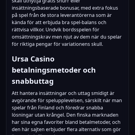
skall utnyttja gratis snurr eller
insättningsbaserade bonusar, med extra fokus
på spel från de stora leverantörerna som är
kända för att erbjuda bra spel-balans och
rättvisa villkor. Undvik bordsspelen för
omsättningskrav men njut av dem när du spelar
för riktiga pengar för variationens skull.
Ursa Casino
betalningsmetoder och
snabbuttag
Att hantera insättningar och uttag smidigt är
avgörande för spelupplevelsen, särskilt när man
spelar från Finland och föredrar snabba
lösningar utan krångel. Den finska marknaden
har sina egna favoriter bland betalmetoder, och
den här sajten erbjuder flera alternativ som gör