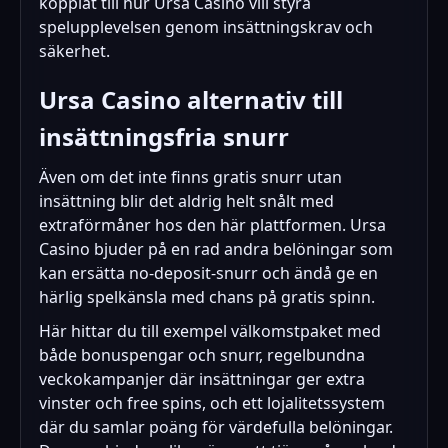
kopplat till hur Ursa Casino vill styra
spelupplevelsen genom insättningskrav och
säkerhet.
Ursa Casino alternativ till
insättningsfria snurr
Även om det inte finns gratis snurr utan
insättning blir det aldrig helt snålt med
extraförmåner hos den här plattformen. Ursa
Casino bjuder på en rad andra belöningar som
kan ersätta no-deposit-snurr och ändå ge en
härlig spelkänsla med chans på gratis spinn.
Här hittar du till exempel välkomstpaket med
både bonuspengar och snurr, regelbundna
veckokampanjer där insättningar ger extra
vinster och free spins, och ett lojalitetssystem
där du samlar poäng för värdefulla belöningar.