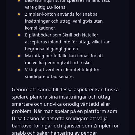
Beskattningsfritt för spelare i Finland tack
vare giltig EU-licens.
Zimpler-konton används för snabba
insättningar och uttag, vanligtvis utan
komplikationer.
E-plånböcker som Skrill och Neteller
accepteras ibland inte för uttag, vilket kan
begränsa tillgängligheten.
Maxuttag per tillfälle kan finnas för att
motverka penningtvätt och risker.
Viktigt att verifiera identitet tidigt för
smidigare uttag senare.
Genom att känna till dessa aspekter kan finska
spelare planera sina insättningar och uttag
smartare och undvika onödig väntetid eller
problem. När man spelar på en plattform som
Ursa Casino är det ofta smidigare att välja
banköverföringar och tjänster som Zimpler för
snabb och säker hantering av pengar.