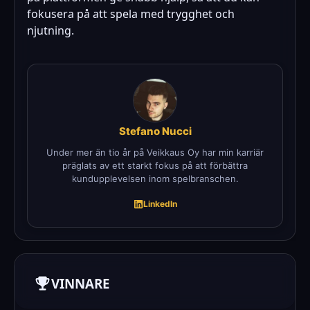
fokusera på att spela med trygghet och
njutning.
Stefano Nucci
Under mer än tio år på Veikkaus Oy har min karriär
präglats av ett starkt fokus på att förbättra
kundupplevelsen inom spelbranschen.
LinkedIn
VINNARE