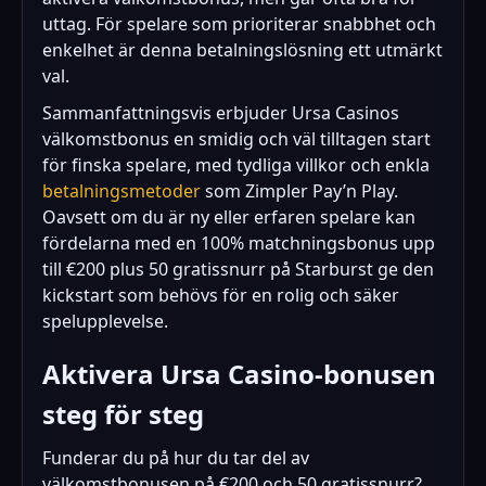
uttag. För spelare som prioriterar snabbhet och
enkelhet är denna betalningslösning ett utmärkt
val.
Sammanfattningsvis erbjuder Ursa Casinos
välkomstbonus en smidig och väl tilltagen start
för finska spelare, med tydliga villkor och enkla
betalningsmetoder
som Zimpler Pay’n Play.
Oavsett om du är ny eller erfaren spelare kan
fördelarna med en 100% matchningsbonus upp
till €200 plus 50 gratissnurr på Starburst ge den
kickstart som behövs för en rolig och säker
spelupplevelse.
Aktivera Ursa Casino-bonusen
steg för steg
Funderar du på hur du tar del av
välkomstbonusen på €200 och 50 gratissnurr?