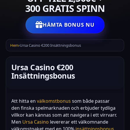
300 GRATIS SPINN
HÄMTA BONUS NU
Hem
›
Ursa Casino €200 Insättningsbonus
Ursa Casino €200
Insättningsbonus
Att hitta en
välkomstbonus
som både passar
den finska spelmarknaden och erbjuder tydliga
villkor kan kännas som att navigera i ett virrvarr.
Men
Ursa Casino
levererar ett välkomnande
välkomstpaket med en 100%
insättningsbonus