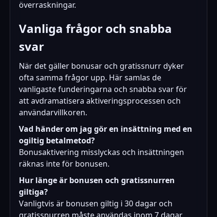
överraskningar.
Vanliga frågor och snabba
svar
När det gäller bonusar och gratissnurr dyker
ofta samma frågor upp. Här samlas de
vanligaste funderingarna och snabba svar för
att avdramatisera aktiveringsprocessen och
användarvillkoren.
Vad händer om jag gör en insättning med en
ogiltig betalmetod?
Bonusaktivering misslyckas och insättningen
räknas inte för bonusen.
Hur länge är bonusen och gratissnurren
giltiga?
Vanligtvis är bonusen giltig i 30 dagar och
gratissnurren måste användas inom 7 dagar,