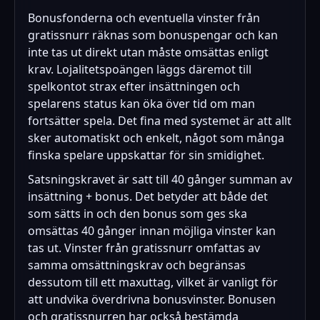
Bonusfonderna och eventuella vinster från
gratissnurr räknas som bonuspengar och kan
inte tas ut direkt utan måste omsättas enligt
krav. Lojalitetspoängen läggs däremot till
spelkontot strax efter insättningen och
spelarens status kan öka över tid om man
fortsätter spela. Det fina med systemet är att allt
sker automatiskt och enkelt, något som många
finska spelare uppskattar för sin smidighet.
Satsningskravet är satt till 40 gånger summan av
insättning + bonus. Det betyder att både det
som sätts in och den bonus som ges ska
omsättas 40 gånger innan möjliga vinster kan
tas ut. Vinster från gratissnurr omfattas av
samma omsättningskrav och begränsas
dessutom till ett maxuttag, vilket är vanligt för
att undvika överdrivna bonusvinster. Bonusen
och gratissnurren har också bestämda