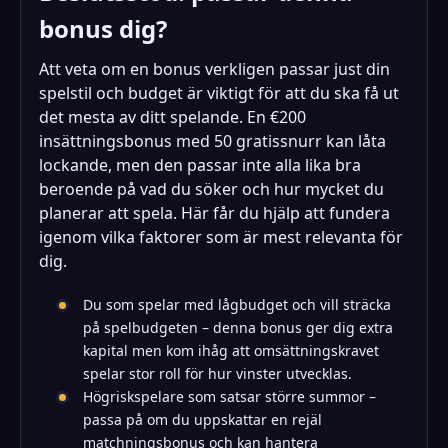
bonus dig?
Att veta om en bonus verkligen passar just din
spelstil och budget är viktigt för att du ska få ut
det mesta av ditt spelande. En €200
insättningsbonus med 50 gratissnurr kan låta
lockande, men den passar inte alla lika bra
beroende på vad du söker och hur mycket du
planerar att spela. Här får du hjälp att fundera
igenom vilka faktorer som är mest relevanta för
dig.
Du som spelar med lågbudget och vill sträcka
på spelbudgeten – denna bonus ger dig extra
kapital men kom ihåg att omsättningskravet
spelar stor roll för hur vinster utvecklas.
Högriskspelare som satsar större summor –
passa på om du uppskattar en rejäl
matchningsbonus och kan hantera