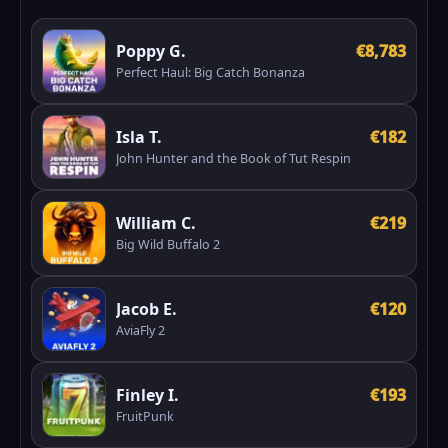
Poppy G.
€8,783
Perfect Haul: Big Catch Bonanza
Isla T.
€182
John Hunter and the Book of Tut Respin
William C.
€219
Big Wild Buffalo 2
Jacob E.
€120
AviaFly 2
Finley I.
€193
FruitPunk