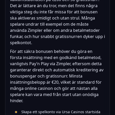
Det är lättare än du tror, men det finns några
viktiga steg du inte får missa för att bonusen
ska aktiveras smidigt och utan strul. Många
spelare undrar till exempel om de måste
använda Zimpler eller om andra betalmetoder
funkar, och hur snabbt gratissnurren dyker upp i
spelkontot.
För att säkra bonusen behöver du göra en
första insättning med en godkänd betalmetod,
vanligtvis Pay’n Play via Zimpler, eftersom detta
garanterar direkt och automatisk kreditering av
bonuspengar och gratissnurr. Minsta
insättningsbelopp är €20, vilket är standard för
många online casinon och gör att nästan alla
spelare kan vara med från start utan onödiga
hinder.
Skapa ett spelkonto via Ursa Casinos startsida