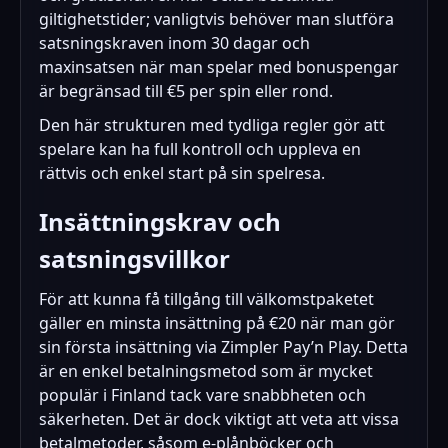
giltighetstider; vanligtvis behöver man slutföra
satsningskraven inom 30 dagar och
maxinsatsen när man spelar med bonuspengar
är begränsad till €5 per spin eller rond.
Den här strukturen med tydliga regler gör att
spelare kan ha full kontroll och uppleva en
rättvis och enkel start på sin spelresa.
Insättningskrav och
satsningsvillkor
För att kunna få tillgång till välkomstpaketet
gäller en minsta insättning på €20 när man gör
sin första insättning via Zimpler Pay’n Play. Detta
är en enkel betalningsmetod som är mycket
populär i Finland tack vare snabbheten och
säkerheten. Det är dock viktigt att veta att vissa
betalmetoder, såsom e-plånböcker och