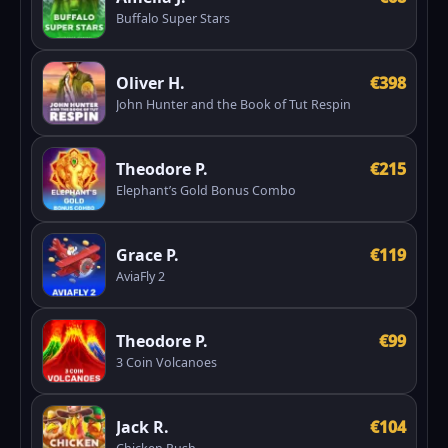
Buffalo Super Stars
Oliver H.
€398
John Hunter and the Book of Tut Respin
Theodore P.
€215
Elephant’s Gold Bonus Combo
Grace P.
€119
AviaFly 2
Theodore P.
€99
3 Coin Volcanoes
Jack R.
€104