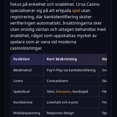
fokus på enkelhet och snabbhet. Ursa Casino
specialiserar sig på att erbjuda
spel
utan
registrering, där bankidentifiering sköter
verifieringen automatiskt. Insättningarna sker
utan onödig väntan och uttagen behandlas med
snabbhet, något som uppskattas mycket av
spelare som är vana vid moderna
casinolösningar.
Funktion
Kort beskrivning
Noterin
Betalmetod
Pay’n Play via bankidentifiering
Snabba i
Licens
Curacaolicens
Skatteplik
Spelutbud
Slots,
livecasino
, bordsspel
Flera spe
Kundservice
Livechatt och e-post
Finska spr
Mobilanpassning
Responsiv design
Spela på 