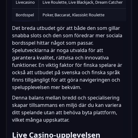
Livecasino
Live Roulette, Live Blackjack, Dream Catcher
Evo
Bordsspel
Poker, Baccarat, Klassiskt Roulette
Evo
Det breda utbudet gör att både den som gillar
snabba slots och den som föredrar mer sociala
bordsspel hittar något som passar.
Spelutvecklarna är noga utvalda för att
garantera kvalitet, rättvisa och innovativa
funktioner. En viktig faktor för finska spelare är
också att utbudet på svenska och finska språk
finns tillgängligt för att göra navigeringen och
spelupplevelsen mer bekväm.
Denna balans mellan bredd och specialisering
skapar tillsammans en miljö där du kan variera
ditt spelande utan att behöva byta plattform,
vilket många uppskattar.
Live Casino-upplevelsen