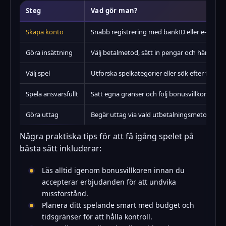
Steg
Vad gör man?
Skapa konto
Snabb registrering med bankID eller e-legiti
Göra insättning
Välj betalmetod, sätt in pengar och hämta e
Välj spel
Utforska spelkategorier eller sök efter favorit
Spela ansvarsfullt
Sätt egna gränser och följ bonusvillkor nogg
Göra uttag
Begär uttag via vald utbetalningsmetod, kont
Några praktiska tips för att få igång spelet på
bästa sätt inkluderar:
Läs alltid igenom bonusvillkoren innan du
accepterar erbjudanden för att undvika
missförstånd.
Planera ditt spelande smart med budget och
tidsgränser för att hålla kontroll.