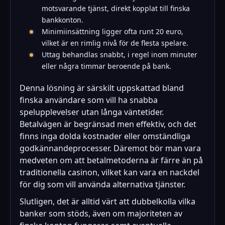
motsvarande tjänst, direkt kopplat till finska
bankkonton.
Minimiinsättning ligger ofta runt 20 euro,
vilket är en rimlig nivå för de flesta spelare.
Uttag behandlas snabbt, i regel inom minuter
eller några timmar beroende på bank.
Denna lösning är särskilt uppskattad bland
finska användare som vill ha snabba
spelupplevelser utan långa väntetider.
Betalvägen är begränsad men effektiv, och det
finns inga dolda kostnader eller omständliga
godkännandeprocesser. Däremot bör man vara
medveten om att betalmetoderna är färre än på
traditionella casinon, vilket kan vara en nackdel
för dig som vill använda alternativa tjänster.
Slutligen, det är alltid värt att dubbelkolla vilka
banker som stöds, även om majoriteten av