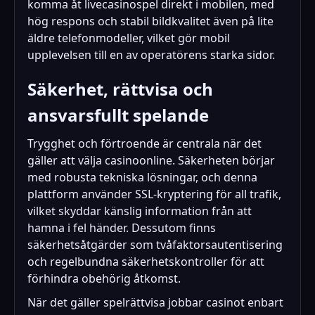
komma åt livecasinospel direkt i mobilen, med
hög respons och stabil bildkvalitet även på lite
äldre telefonmodeller, vilket gör mobil
upplevelsen till en av operatörens starka sidor.
Säkerhet, rättvisa och
ansvarsfullt spelande
Trygghet och förtroende är centrala när det
gäller att välja casinoonline. Säkerheten börjar
med robusta tekniska lösningar, och denna
plattform använder SSL-kryptering för all trafik,
vilket skyddar känslig information från att
hamna i fel händer. Dessutom finns
säkerhetsåtgärder som tvåfaktorsautentisering
och regelbundna säkerhetskontroller för att
förhindra obehörig åtkomst.
När det gäller spelrättvisa jobbar casinot enbart