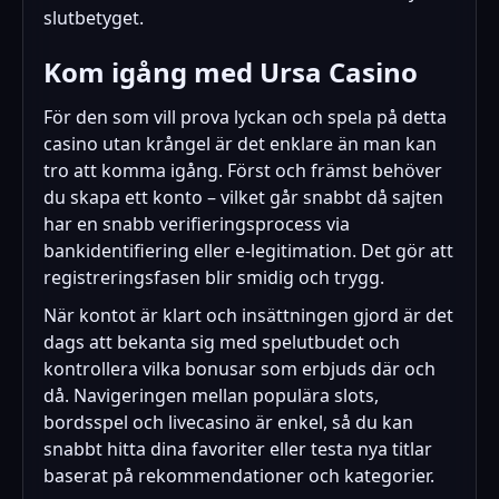
slutbetyget.
Kom igång med Ursa Casino
För den som vill prova lyckan och spela på detta
casino utan krångel är det enklare än man kan
tro att komma igång. Först och främst behöver
du skapa ett konto – vilket går snabbt då sajten
har en snabb verifieringsprocess via
bankidentifiering eller e-legitimation. Det gör att
registreringsfasen blir smidig och trygg.
När kontot är klart och insättningen gjord är det
dags att bekanta sig med spelutbudet och
kontrollera vilka bonusar som erbjuds där och
då. Navigeringen mellan populära slots,
bordsspel och livecasino är enkel, så du kan
snabbt hitta dina favoriter eller testa nya titlar
baserat på rekommendationer och kategorier.