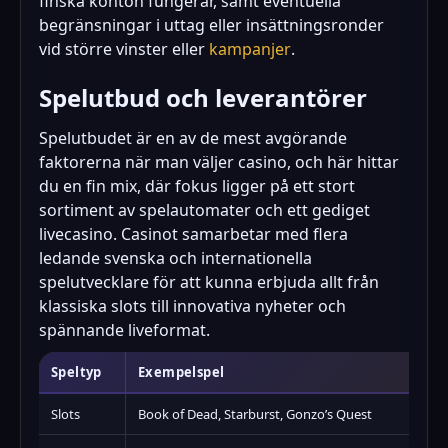
finska konton fungerar, samt eventuella
begränsningar i uttag eller insättningsronder
vid större vinster eller
kampanjer
.
Spelutbud och leverantörer
Spelutbudet är en av de mest avgörande
faktorerna när man väljer casino, och här hittar
du en fin mix, där fokus ligger på ett stort
sortiment av spelautomater och ett gediget
livecasino. Casinot samarbetar med flera
ledande svenska och internationella
spelutvecklare för att kunna erbjuda allt från
klassiska slots till innovativa nyheter och
spännande liveformat.
Speltyp
Exempelspel
Lev
Slots
Book of Dead, Starburst, Gonzo’s Quest
Play