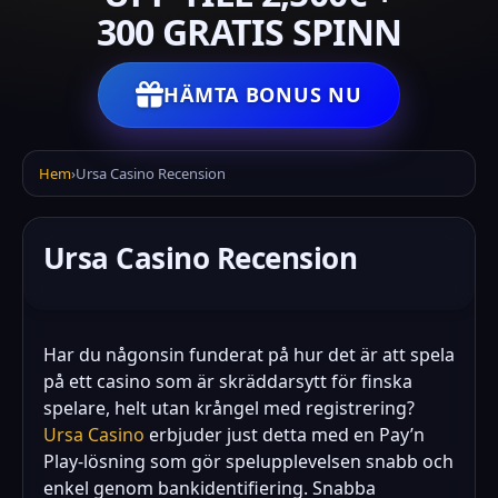
300 GRATIS SPINN
HÄMTA BONUS NU
Hem
›
Ursa Casino Recension
Ursa Casino Recension
Har du någonsin funderat på hur det är att spela
på ett casino som är skräddarsytt för finska
spelare, helt utan krångel med registrering?
Ursa Casino
erbjuder just detta med en Pay’n
Play-lösning som gör spelupplevelsen snabb och
enkel genom bankidentifiering. Snabba