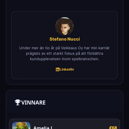
Stefano Nucci
Under mer än tio år på Veikkaus Oy har min karriär
präglats av ett starkt fokus på att förbättra
kundupplevelsen inom spelbranschen.
LinkedIn
VINNARE
Amelia J.
€68