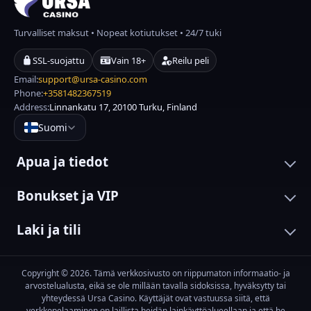
Turvalliset maksut • Nopeat kotiutukset • 24/7 tuki
Suomi
SSL-suojattu
Vain 18+
Reilu peli
Svenska
Email:
support@ursa-casino.com
Phone:
+3581482367519
English
Address:
Linnankatu 17, 20100 Turku, Finland
Suomi
Apua ja tiedot
Tietoa meistä
Bonukset ja VIP
Yhteystiedot
Kampanjat
Laki ja tili
Kokemuksia
VIP-ohjelma
Ikä ja vahvistus
Maksutavat
Copyright © 2026. Tämä verkkosivusto on riippumaton informaatio- ja
Käteispalautus
Vastuullinen pelaaminen
arvostelualusta, eikä se ole millään tavalla sidoksissa, hyväksytty tai
Sivustokartta
yhteydessä Ursa Casino. Käyttäjät ovat vastuussa siitä, että
Rekisteröinti
verkkopelaaminen on laillista heidän lainkäyttöalueellaan ja että he