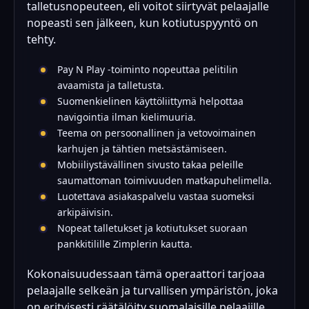
talletusnopeuteen, eli voitot siirtyvät pelaajalle
nopeasti sen jälkeen, kun kotiutuspyyntö on
tehty.
Pay N Play -toiminto nopeuttaa pelitilin
avaamista ja talletusta.
Suomenkielinen käyttöliittymä helpottaa
navigointia ilman kielimuuria.
Teema on persoonallinen ja vetovoimainen
karhujen ja tähtien metsästämiseen.
Mobiiliystävällinen sivusto takaa peleille
saumattoman toimivuuden matkapuhelimella.
Luotettava asiakaspalvelu vastaa suomeksi
arkipäivisin.
Nopeat talletukset ja kotiutukset suoraan
pankkitilille Zimplerin kautta.
Kokonaisuudessaan tämä operaattori tarjoaa
pelaajalle selkeän ja turvallisen ympäristön, joka
on erityisesti räätälöity suomalaisille pelaajille.