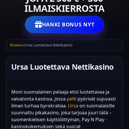
ILMAISKIERROSTA
HANKI BONUS NYT
Etusivu
›
Ursa Luotettava Nettikasino
Ursa Luotettava Nettikasino
Moni suomalainen pelaaja etsii luotettavaa ja
vaivatonta kasinoa, jossa
pelit
pyörivät sujuvasti
ilman turhaa byrokratiaa.
Ursa
on suomalaisille
suunnattu pikakasino, joka tarjoaa juuri tätä –
suomenkielisen käyttöliittymän, Pay N Play -
kasinokokemuksen sekä suorat