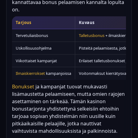
kannattavaa bonus pelaamisen kannalta lopulta
on.
Tarjous
Kuvaus
Tervetuliaisbonus
Talletusbonus
+ ilmaiskierroksia
Uskollisuusohjelma
Pisteitä pelaamisesta, jotka m
Viikottaiset kampanjat
Erilaiset talletusbonukset ja tur
Ilmaiskierrokset
kampanjoissa
Voitonmaksut kierrätysvaatimuk
Bonukset
ja kampanjat tuovat mukavasti
lisämaustetta pelaamiseen, mutta omien rajojen
asettaminen on tärkeää. Tämän kasinon
bonustarjonta yhdistettynä selkeisiin ehtoihin
tarjoaa sopivan yhdistelmän niin uusille kuin
pitkäaikaisille pelaajille, jotka nauttivat
vaihtuvista mahdollisuuksista ja palkinnoista.