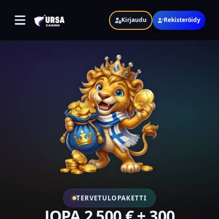
Kirjaudu
Rekisteröidy
Valikko
Pelit
Kirjaudu
Rekisteröinti
Sovellus
Kotiutus
Bonukset
TERVETULOPAKETTI
JOPA 2 500 € + 300