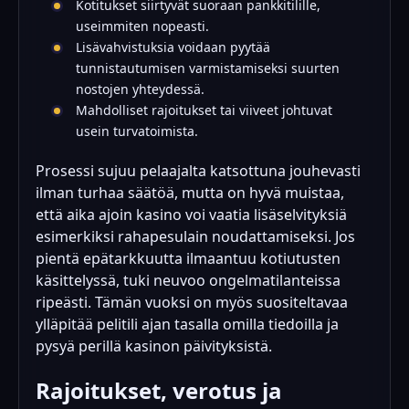
Kotitukset siirtyvät suoraan pankkitilille,
useimmiten nopeasti.
Lisävahvistuksia voidaan pyytää
tunnistautumisen varmistamiseksi suurten
nostojen yhteydessä.
Mahdolliset rajoitukset tai viiveet johtuvat
usein turvatoimista.
Prosessi sujuu pelaajalta katsottuna jouhevasti
ilman turhaa säätöä, mutta on hyvä muistaa,
että aika ajoin kasino voi vaatia lisäselvityksiä
esimerkiksi rahapesulain noudattamiseksi. Jos
pientä epätarkkuutta ilmaantuu kotiutusten
käsittelyssä, tuki neuvoo ongelmatilanteissa
ripeästi. Tämän vuoksi on myös suositeltavaa
ylläpitää pelitili ajan tasalla omilla tiedoilla ja
pysyä perillä kasinon päivityksistä.
Rajoitukset, verotus ja