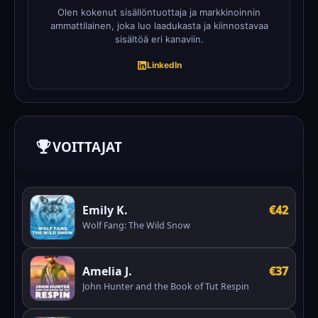
Olen kokenut sisällöntuottaja ja markkinoinnin
ammattilainen, joka luo laadukasta ja kiinnostavaa
sisältöä eri kanaviin.
LinkedIn
VOITTAJAT
Emily K.
€42
Wolf Fang: The Wild Snow
Amelia J.
€37
John Hunter and the Book of Tut Respin