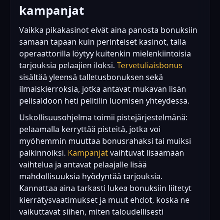
kampanjat
Vaikka pikakasinot eivät aina panosta bonuksiin
samaan tapaan kuin perinteiset kasinot, tällä
operaattorilla löytyy kuitenkin mielenkiintoisia
tarjouksia pelaajien iloksi.
Tervetuliaisbonus
sisältää yleensä talletusbonuksen sekä
ilmaiskierroksia, jotka antavat mukavan lisän
pelisaldoon heti pelitilin luomisen yhteydessä.
Uskollisuusohjelma toimii pistejärjestelmänä:
pelaamalla kerryttää pisteitä, jotka voi
myöhemmin muuttaa bonusrahaksi tai muiksi
palkinnoiksi.
Kampanjat
vaihtuvat lisäämään
vaihtelua ja antavat pelaajalle lisää
mahdollisuuksia hyödyntää tarjouksia.
Kannattaa aina tarkasti lukea bonuksiin liitetyt
kierrätysvaatimukset ja muut ehdot, koska ne
vaikuttavat siihen, miten taloudellisesti