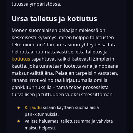
tutussa ympäristössä.
Ursa talletus ja kotiutus
Monen suomalaisen pelaajan mielessä on
keskeisesti kysymys: miten helppo talletusten
tekeminen on? Tämän kasinon yhteydessä tätä
helpottaa huomattavasti se, että talletus ja
kotiutus
tapahtuvat kaikki kätevästi Zimplerin
kautta, joka tunnetaan luotettavana ja nopeana
maksunvälittäjänä. Pelaajan tarpeisiin vastaten,
rahansiirrot voi hoitaa kirjautumalla omilla
pankkitunnuksilla – tämä tekee prosessista
turvallisen ja tuttuuden vuoksi stressittömän.
Kirjaudu
sisään käyttäen suomalaisia
pankkitunnuksia.
Valitse haluamasi talletussumma ja vahvista
maksu helposti.