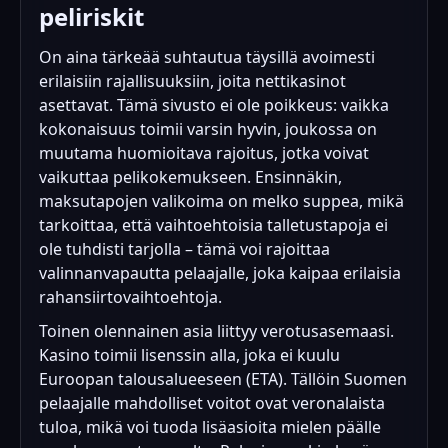
peliriskit
On aina tärkeää suhtautua täysillä avoimesti
erilaisiin rajallisuuksiin, joita nettikasinot
asettavat. Tämä sivusto ei ole poikkeus: vaikka
kokonaisuus toimii varsin hyvin, joukossa on
muutama huomioitava rajoitus, jotka voivat
vaikuttaa pelikokemukseen. Ensinnäkin,
maksutapojen valikoima on melko suppea, mikä
tarkoittaa, että vaihtoehtoisia talletustapoja ei
ole tuhdisti tarjolla – tämä voi rajoittaa
valinnanvapautta pelaajalle, joka kaipaa erilaisia
rahansiirtovaihtoehtoja.
Toinen olennainen asia liittyy verotusasemaasi.
Kasino toimii lisenssin alla, joka ei kuulu
Euroopan talousalueeseen (ETA). Tällöin Suomen
pelaajalle mahdolliset voitot ovat veronalaista
tuloa, mikä voi tuoda lisäasioita mielen päälle