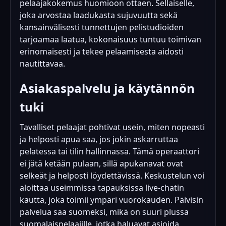
pelaajakokemus huomioon ottaen. Sellaiselle,
joka arvostaa laadukasta sujuvuutta sekä
kansainvälisesti tunnettujen pelistudioiden
tarjoamaa laatua, kokonaisuus tuntuu toimivan
erinomaisesti ja tekee pelaamisesta aidosti
nautittavaa.
Asiakaspalvelu ja käytännön
tuki
Tavalliset pelaajat pohtivat usein, miten nopeasti
ja helposti apua saa, jos jokin askarruttaa
pelatessa tai tilin hallinnassa. Tämä operaattori
ei jätä ketään pulaan, sillä apukanavat ovat
selkeät ja helposti löydettävissä. Keskustelun voi
aloittaa useimmissa tapauksissa live-chatin
kautta, joka toimii ympäri vuorokauden. Päivisin
palvelua saa suomeksi, mikä on suuri plussa
suomalaispelaajille, jotka haluavat asioida