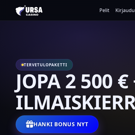
Pelit
Kirjaudu
TERVETULOPAKETTI
JOPA 2 500 € 
ILMAISKIER
HANKI BONUS NYT