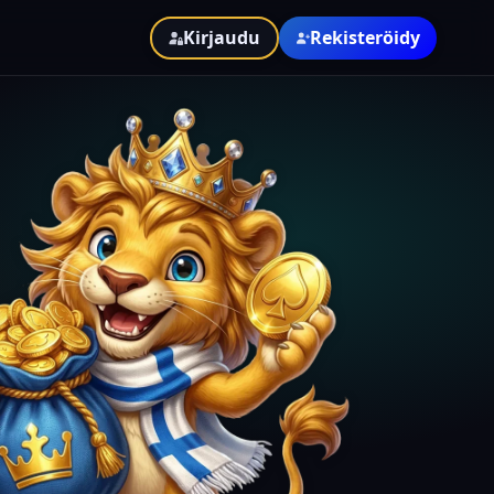
Kirjaudu
Rekisteröidy