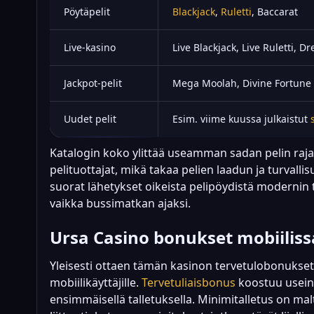
Pöytäpelit
Blackjack
,
Ruletti
, Baccarat
Live-kasino
Live Blackjack, Live Ruletti, 
Jackpot-pelit
Mega Moolah, Divine Fortune
Uudet pelit
Esim. viime kuussa julkaistut
Katalogin koko ylittää useamman sadan pelin raj
pelituottajat, mikä takaa pelien laadun ja turvallis
suorat lähetykset oikeista pelipöydistä modernin
vaikka bussimatkan ajaksi.
Ursa Casino bonukset mobiiliss
Yleisesti ottaen tämän kasinon tervetulobonukset o
mobiilikäyttäjille.
Tervetuliaisbonus
koostuu usein 
ensimmäisellä talletuksella. Minimitalletus on ma