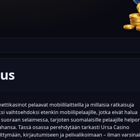
lus
tikasinot pelaavat mobiililaitteilla ja millaisia ratkaisuja
 vaihtoehdoksi etenkin mobiilipelaajille, jotka eivät halua
i suoraan selaimessa, tarjoten suomalaisille pelaajille helpon
tahansa. Tässä osassa perehdytään tarkasti Ursa Casino
ittymään, kirjautumiseen ja pelivalikoimaan – ilman varsina