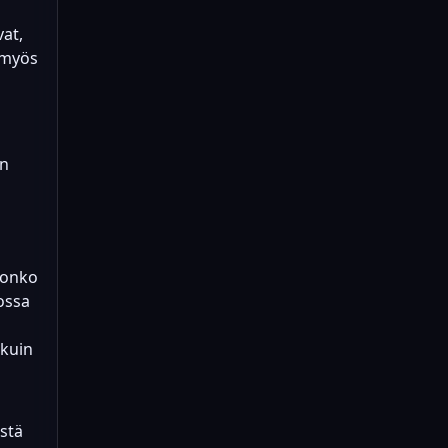
vat,
 myös
en
 onko
lossa
 kuin
ästä