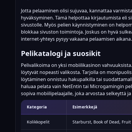
Jotta pelaaminen olisi sujuvaa, kannattaa varmist
hyväksyminen. Tämä helpottaa kirjautumista eli sin
sivustolle. Myös pelien käynnistyminen on helpom
blokkaa sivuston toimintoja. Joskus on hyvä sulkea
internet-yhteys pysyy vakaana pelaamisen aikana.
Pelikatalogi ja suosikit
Pelivalikoima on yksi mobiilikasinon vahvuuksista. P
löytyvät nopeasti valikosta. Tarjolla on monipuolis
löytäminen onnistuu hakupalkilla tai suodattamall
haluaa pelata vain NetEntin tai Microgamingin pele
sopiva mobiilipelaajalle, joka arvostaa selkeyttä j
Kategoria
Esimerkkejä
Kolikkopelit
Starburst, Book of Dead, Fruit