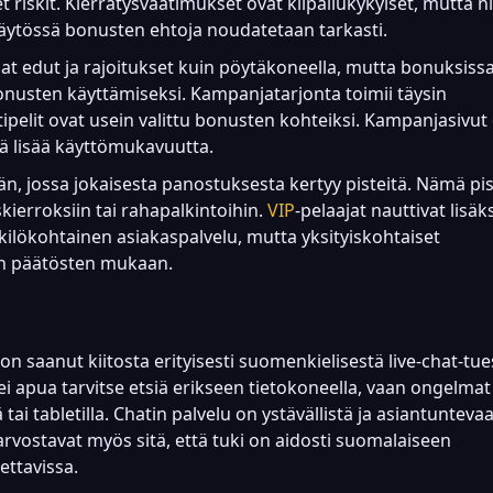
set riskit. Kierrätysvaatimukset ovat kilpailukykyiset, mutta ni
likäytössä bonusten ehtoja noudatetaan tarkasti.
mat edut ja rajoitukset kuin pöytäkoneella, mutta bonuksiss
 bonusten käyttämiseksi. Kampanjatarjonta toimii täysin
pelit ovat usein valittu bonusten kohteiksi. Kampanjasivut
kä lisää käyttömukavuutta.
n, jossa jokaisesta panostuksesta kertyy pisteitä. Nämä pi
kierroksiin tai rahapalkintoihin.
VIP
-pelaajat nauttivat lisäk
ilökohtainen asiakaspalvelu, mutta yksityiskohtaiset
on päätösten mukaan.
 saanut kiitosta erityisesti suomenkielisestä live-chat-tue
ei apua tarvitse etsiä erikseen tietokoneella, vaan ongelmat
i tabletilla. Chatin palvelu on ystävällistä ja asiantuntevaa
rvostavat myös sitä, että tuki on aidosti suomalaiseen
ettavissa.