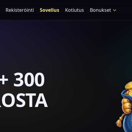
Rekisteröinti
Sovellus
Kotiutus
Bonukset
+ 300
ROSTA