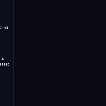
 Tämä
ti.
pääset