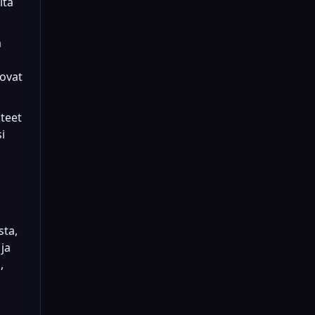
itä
a
 ovat
steet
si
sta,
 ja
,