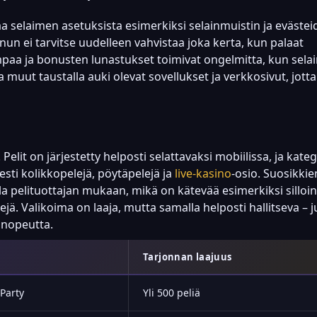
aa selaimen asetuksista esimerkiksi selainmuistin ja eväste
un ei tarvitse uudelleen vahvistaa joka kerta, kun palaat
paa ja bonusten lunastukset toimivat ongelmitta, kun selai
 muut taustalla auki olevat sovellukset ja verkkosivut, jotta
elit on järjestetty helposti selattavaksi mobiilissa, ja kateg
esti kolikkopelejä, pöytäpelejä ja
live-kasino
-osio. Suosikkie
a pelituottajan mukaan, mikä on kätevää esimerkiksi silloin
jä. Valikoima on laaja, mutta samalla helposti hallitseva – j
a nopeutta.
Tarjonnan laajuus
 Party
Yli 500 peliä