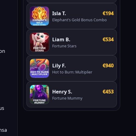
Isla T.
€194
Elephant’s Gold Bonus Combo
Liam B.
€534
Fortune Stars
 on
Lily F.
€940
Hot to Burn: Multiplier
Henry S.
€453
Fortune Mummy
us
ansa