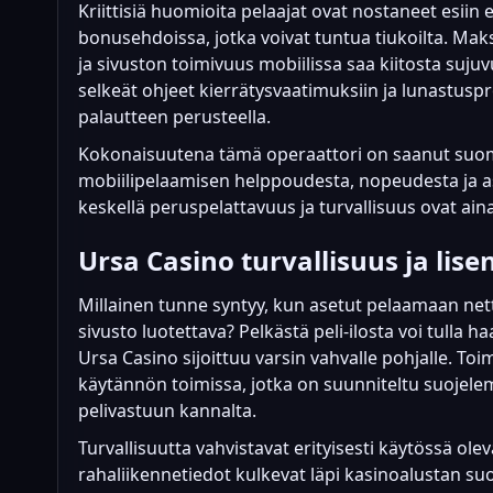
Kriittisiä huomioita pelaajat ovat nostaneet esiin e
bonusehdoissa, jotka voivat tuntua tiukoilta. Mak
ja sivuston toimivuus mobiilissa saa kiitosta su
selkeät ohjeet kierrätysvaatimuksiin ja lunastuspr
palautteen perusteella.
Kokonaisuutena tämä operaattori on saanut suomal
mobiilipelaamisen helppoudesta, nopeudesta ja a
keskellä peruspelattavuus ja turvallisuus ovat ain
Ursa Casino turvallisuus ja lise
Millainen tunne syntyy, kun asetut pelaamaan net
sivusto luotettava? Pelkästä peli-ilosta voi tulla h
Ursa Casino sijoittuu varsin vahvalle pohjalle. Toi
käytännön toimissa, jotka on suunniteltu suojelem
pelivastuun kannalta.
Turvallisuutta vahvistavat erityisesti käytössä ole
rahaliikennetiedot kulkevat läpi kasinoalustan su