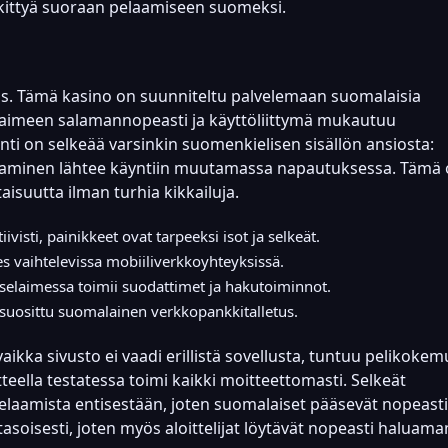
skittyä suoraan pelaamiseen suomeksi.
s. Tämä kasino on suunniteltu palvelemaan suomalaisia
selaimeen salamannopeasti ja käyttöliittymä mukautuu
nti on selkeää varsinkin suomenkielisen sisällön ansiosta:
 pelaaminen lähtee käyntiin muutamassa napautuksessa. Tämä
taisuutta ilman turhia kikkailuja.
iivisti, painikkeet ovat tarpeeksi isot ja selkeät.
es vaihtelevissa mobiiliverkkoyhteyksissä.
liselaimessa toimii suodattimet ja hakutoiminnot.
suosittu suomalainen verkkopankkitalletus.
ikka sivusto ei vaadi erillistä sovellusta, tuntuu pelikokem
itteella testatessa toimi kaikki moitteettomasti. Selkeät
 pelaamista entisestään, joten suomalaiset pääsevät nopeasti
tasoisesti, joten myös aloittelijat löytävät nopeasti haluam