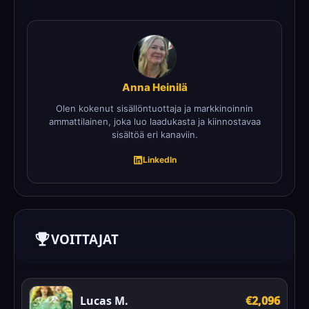
Anna Heinilä
Olen kokenut sisällöntuottaja ja markkinoinnin
ammattilainen, joka luo laadukasta ja kiinnostavaa
sisältöä eri kanaviin.
LinkedIn
VOITTAJAT
Lucas M.
€2,096