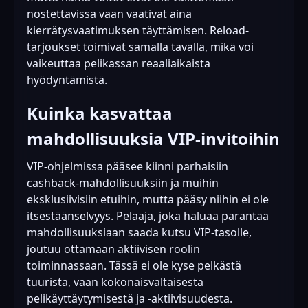
nostettavissa vaan vaativat aina
kierrätysvaatimuksen täyttämisen. Reload-
tarjoukset toimivat samalla tavalla, mikä voi
vaikeuttaa pelikassan reaaliaikaista
hyödyntämistä.
Kuinka kasvattaa
mahdollisuuksia VIP-invitoihin
VIP-ohjelmissa pääsee kiinni parhaisiin
cashback-mahdollisuuksiin ja muihin
eksklusiivisiin etuihin, mutta pääsy niihin ei ole
itsestäänselvyys. Pelaaja, joka haluaa parantaa
mahdollisuuksiaan saada kutsu VIP-tasolle,
joutuu ottamaan aktiivisen roolin
toiminnassaan. Tässä ei ole kyse pelkästä
tuurista, vaan kokonaisvaltaisesta
pelikäyttäytymisestä ja -aktiivisuudesta.