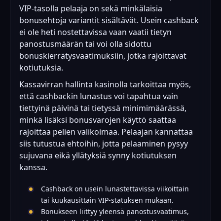
VIP-tasolla pelaaja on sekä minkälaisia
bonusehtoja variantit sisältävät. Usein cashback
ei ole heti nostettavissa vaan vaatii tietyn
panostusmäärän tai voi olla sidottu
bonuskierrätysvaatimuksiin, jotka rajoittavat
kotiutuksia.
Kassavirran hallinta kasinolla tarkoittaa myös,
että cashbackin lunastus voi tapahtua vain
tiettyinä päivinä tai tietyssä minimimäärässä,
minkä lisäksi bonusvarojen käyttö saattaa
rajoittaa pelien valikoimaa. Pelaajan kannattaa
siis tutustua ehtoihin, jotta pelaaminen pysyy
sujuvana eikä yllätyksiä synny kotiutuksen
kanssa.
Cashback on usein lunastettavissa viikoittain
tai kuukausittain VIP-statuksen mukaan.
Bonukseen liittyy yleensä panostusvaatimus,