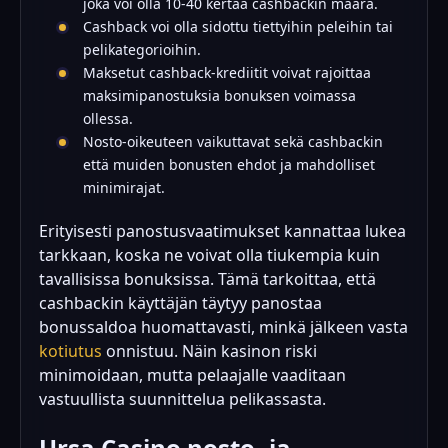
joka voi olla 10-40 kertaa cashbackin määrä.
Cashback voi olla sidottu tiettyihin peleihin tai
pelikategorioihin.
Maksetut cashback-krediitit voivat rajoittaa
maksimipanostuksia bonuksen voimassa
ollessa.
Nosto-oikeuteen vaikuttavat sekä cashbackin
että muiden bonusten ehdot ja mahdolliset
minimirajat.
Erityisesti panostusvaatimukset kannattaa lukea
tarkkaan, koska ne voivat olla tiukempia kuin
tavallisissa bonuksissa. Tämä tarkoittaa, että
cashbackin käyttäjän täytyy panostaa
bonussaldoa huomattavasti, minkä jälkeen vasta
kotiutus
onnistuu. Näin kasinon riski
minimoidaan, mutta pelaajalle vaaditaan
vastuullista suunnittelua pelikassasta.
Ursa Casino nosto- ja