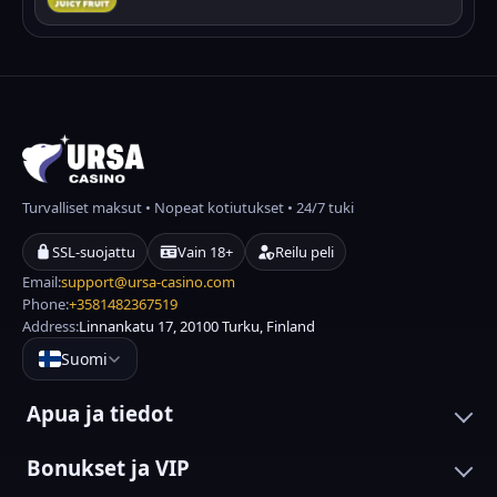
Turvalliset maksut • Nopeat kotiutukset • 24/7 tuki
Suomi
SSL-suojattu
Vain 18+
Reilu peli
Svenska
Email:
support@ursa-casino.com
Phone:
+3581482367519
English
Address:
Linnankatu 17, 20100 Turku, Finland
Suomi
Apua ja tiedot
Tietoa meistä
Bonukset ja VIP