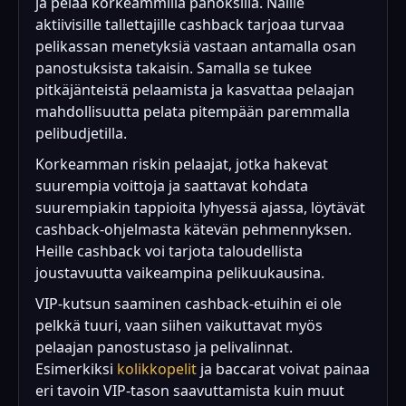
ja pelaa korkeammilla panoksilla. Näille
aktiivisille tallettajille cashback tarjoaa turvaa
pelikassan menetyksiä vastaan antamalla osan
panostuksista takaisin. Samalla se tukee
pitkäjänteistä pelaamista ja kasvattaa pelaajan
mahdollisuutta pelata pitempään paremmalla
pelibudjetilla.
Korkeamman riskin pelaajat, jotka hakevat
suurempia voittoja ja saattavat kohdata
suurempiakin tappioita lyhyessä ajassa, löytävät
cashback-ohjelmasta kätevän pehmennyksen.
Heille cashback voi tarjota taloudellista
joustavuutta vaikeampina pelikuukausina.
VIP-kutsun saaminen cashback-etuihin ei ole
pelkkä tuuri, vaan siihen vaikuttavat myös
pelaajan panostustaso ja pelivalinnat.
Esimerkiksi
kolikkopelit
ja baccarat voivat painaa
eri tavoin VIP-tason saavuttamista kuin muut