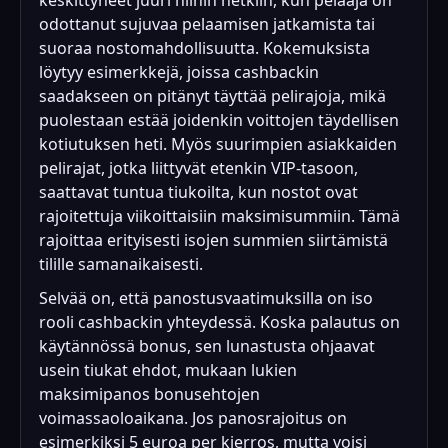
odottanut sujuvaa pelaamisen jatkamista tai
suoraa nostomahdollisuutta. Kokemuksista
löytyy esimerkkejä, joissa cashbackin
saadakseen on pitänyt täyttää pelirajoja, mikä
puolestaan estää joidenkin voittojen täydellisen
kotiutuksen heti. Myös suurimpien asiakkaiden
pelirajat, jotka liittyvät etenkin VIP-tasoon,
saattavat tuntua tiukoilta, kun nostot ovat
rajoitettuja viikoittaisiin maksimisummiin. Tämä
rajoittaa erityisesti isojen summien siirtämistä
tilille samanaikaisesti.
Selvää on, että panostusvaatimuksilla on iso
rooli cashbackin yhteydessä. Koska palautus on
käytännössä bonus, sen lunastusta ohjaavat
usein tiukat ehdot, mukaan lukien
maksimipanos bonusehtojen
voimassaoloaikana. Jos panosrajoitus on
esimerkiksi 5 euroa per kierros, mutta voisi