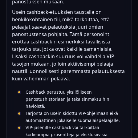
panostuksen mukaan.
Usein cashback-etuuksien taustalla on
henkilökohtainen tili, mikä tarkoittaa, että
pelaajat saavat palautuksia juuri omien
panostustensa pohjalta. Tämä personointi
erottaa cashbackin esimerkiksi tavallisista
tarjouksista, jotka ovat kaikille samanlaisia.
Lisäksi cashbackin suuruus voi vaihdella VIP-
tasojen mukaan, jolloin aktiivisempi pelaaja
nauttii luonnollisesti paremmasta palautuksesta
kuin vähemmän pelaava.
Cashback perustuu yksilölliseen
panostushistoriaan ja takaisinmaksuihin
häviöistä.
Tarjonta on usein sidottu VIP-ohjelmaan eikä
automaattinen jokaiselle suomalaispelaajalle.
VIP-jäsenille cashback voi tarkoittaa
korkeampia prosentteja ja eksklusiivisia