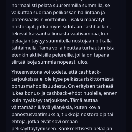
normaalisti pelata suuremmilla summilla, se
vaikuttaa suoraan pelikassan hallintaan ja
potensiaalisiin voittoihin. Lisäksi määrätyt
nostorajat, jotka myös sidotaan cashbackiin,
tekevät kassanhallinnasta vaativampaa, kun
pelaajan täytyy suunnitella nostojaan pitkällä
tähtäimellä. Tämä voi aiheuttaa turhautumista
etenkin aktiivisille pelureille, joilla on tapana
siirtää isoja summia nopeasti ulos.
Yhteenvetona voi todeta, että cashback-
tarjouksissa ei ole kyse pelkästä riskittömästä
bonusmahdollisuudesta. On erityisen tärkeää
lukea bonus- ja cashback-ehdot huolella, ennen
kuin hyväksyy tarjouksen. Tämä auttaa
välttämään ikäviä yllätyksiä, kuten kovia
panostusvaatimuksia, tiukkoja nostorajoja tai
ehtoja, jotka eivät sovi omaan
pelikäyttäytymiseen. Konkreettisesti pelaajan