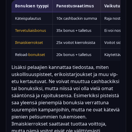
Bonuksen tyyppi
Panostusvaatimus
Vaikutus nos
Käteispalautus
10x cashbackin summa
Raja nostettavi
Tervetuliaisbonus
35x bonus + talletus
Ei voi nostaa e
Ilmaiskierrokset
25x voitot kierroksista
Voitot sidottu
Reload-
bonukset
20x bonus + talletus
Käytettävissä v
Lisäksi pelaajien kannattaa tiedostaa, miten
uskollisuuspisteet, erikoistarjoukset ja muu vip-
etu kertautuvat. Ne voivat muuttua cashbackiksi
tai bonuksiksi, mutta niissä voi olla vielä omat
sääntönsä ja rajoituksensa. Esimerkiksi pisteistä
saa yleensä pienempiä bonuksia verrattuna
suurempiin kampanjoihin, mutta ne ovat käteviä
pienien pelisummien tukemiseen.
Ilmaiskierrokset saattavat tuottaa voittoja,
mutta nämä voitot eivät ole välittömästi