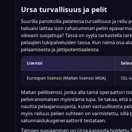
Ursa turvallisuus ja pelit
Suurilla panoksilla pelatessa turvallisuus ja reil
haluaisi laittaa ison rahasumman peliin epävarmaa
oikeasti suojattuja? Tässä on syytä tarkastella tar
pelaajien tukipalveluiden tasoa. Kun nämä osa-alu
pelaamisesta ja jättipotentiaaleista.
Lisenssi
Salau
Euroopan lisenssi (Maltan lisenssi MGA)
SSL-s
Maltan pelilisenssi, jonka alla tämä operaattori t
peliviranomaisen myöntämä lupa. Se takaa, että su
nauttia pelaajansuojasta, kuten vastuullisesta pe
myös reiluus pelien suhteen on varmistettu, sillä pe
satunnaislukugeneraattorit testataan.
Tietojen suojaaminen on Ursa-kasinolla hoidettu 