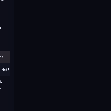
t
at
, NetEnt, Evolution Gaming, Pragmatic Play
ia
.