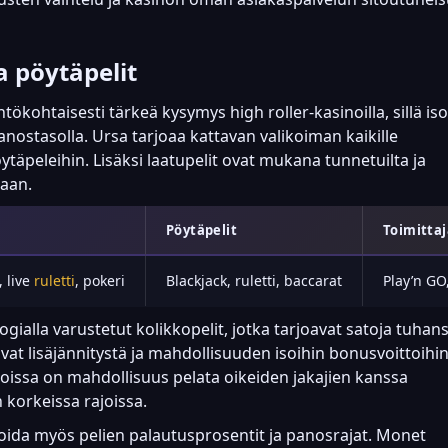
a pöytäpelit
tökohtaisesti tärkeä kysymys high roller-kasinoilla, sillä iso
nostasolla. Ursa tarjoaa kattavan valikoiman kaikille
pöytäpeleihin. Lisäksi laatupelit ovat mukana tunnetuilta ja
naan.
Pöytäpelit
Toimittaj
, live
ruletti
, pokeri
Blackjack, ruletti, baccarat
Play’n GO
gialla varustetut kolikkopelit, jotka tarjoavat satoja tuhans
vat lisäjännitystä ja mahdollisuuden isoihin bonusvoittoihin
a, joissa on mahdollisuus pelata oikeiden jakajien kanssa
n korkeissa rajoissa.
ida myös pelien palautusprosentit ja panosrajat. Monet