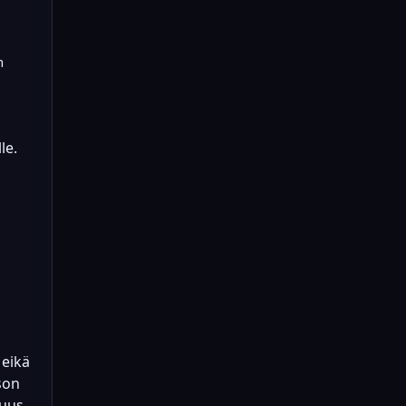
n
le.
 eikä
son
suus