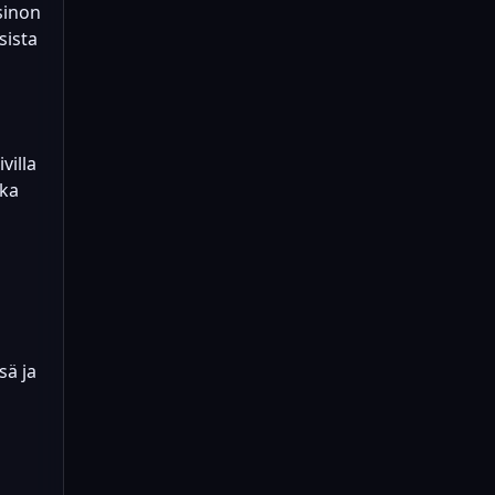
sinon
sista
villa
oka
sä ja