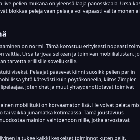
 ja live-pelien mukana on yleensä laaja panosskaala. Ursa-ka
ivät blokkaa pelejä vaan pelaaja voi vapaasti valita monenlai
mä
laaminen on normi. Tämä korostuu erityisesti nopeasti toimi
n valttia. Ursa tarjoaa selkeän ja toimivan mobiilialustan, j
n tarvetta erillisille sovelluksille.
tuitiiviseksi. Pelaajat pääsevät kiinni suosikkipelien pariin
obiilissa yhtä kätevästi kuin pöytäkoneella, kiitos Zimpler-
ilipelaajaa, joten chat ja muut yhteydenottotavat toimivat
ällainen mobiilituki on korvaamaton lisä. He voivat pelata mis
etto tai vaikka junamatka kotimaassa. Tämä joustavuus
uodostaa mainion vaihtoehdon niille, jotka arvostavat
inen ja tukee kaikki keskeiset toiminnot kuten pelit,