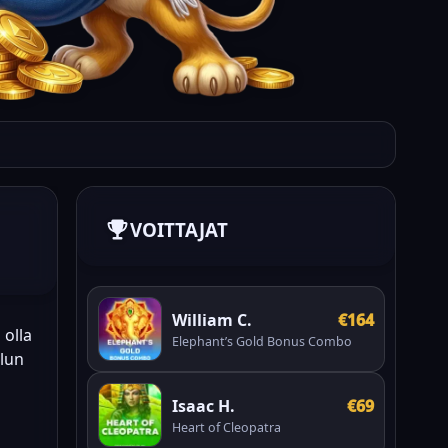
VOITTAJAT
William C.
€164
 olla
Elephant’s Gold Bonus Combo
llun
Isaac H.
€69
Heart of Cleopatra