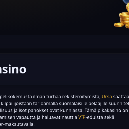
asino
a pelikokemusta ilman turhaa rekisteröitymistä,
Ursa
saattaa
kilpailijoistaan tarjoamalla suomalaisille pelaajille suunnite
allisuus ja isot panokset ovat kunniassa. Tämä pikakasino on
ostamisen vapautta ja haluavat nauttia
VIP
-eduista sekä
er-maksutavalla.