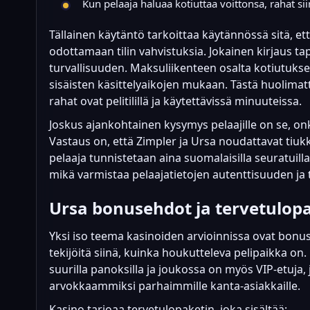
Kun pelaaja haluaa kotiuttaa voittonsa, rahat siir
Tällainen käytäntö tarkoittaa käytännössä sitä, e
odottamaan tilin vahvistuksia. Jokainen kirjaus 
turvallisuuden. Maksuliikenteen osalta kotiutukset 
sisäisten käsittelyaikojen mukaan. Tästä huolimatt
rahat ovat pelitilillä ja käytettävissä minuuteissa.
Joskus ajankohtainen kysymys pelaajille on se, on
Vastaus on, että Zimpler ja Ursa noudattavat tiukko
pelaaja tunnistetaan aina suomalaisilla seuratuill
mikä varmistaa pelaajatietojen autenttisuuden ja 
Ursa bonusehdot ja tervetulopa
Yksi iso teema kasinoiden arvioinnissa ovat bonusehd
tekijöitä siinä, kuinka houkutteleva pelipaikka on
suurilla panoksilla ja joukossa on myös VIP-etuja
arvokkaammiksi parhaimmille kanta-asiakkaille.
Kasino tarjoaa tervetulopaketin, joka sisältää: